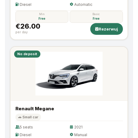
Diesel
Automatic
Min
Basic
Free
Free
€26.00
Rezerwuj
per day
No deposit
Renault Megane
🚗 Small car
5 seats
2021
Diesel
Manual