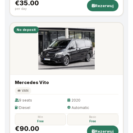
€35.00
Rezerwuj
per day
No deposit
Mercedes Vito
🚐 VAN
9 seats
2020
Diesel
Automatic
Min
Basic
Free
Free
€90.00
Rezerwuj