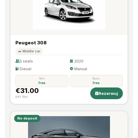
Peugeot 308
🚙 Middle car
5 seats
2020
Diesel
Manual
Min
Basic
Free
Free
€31.00
Rezerwuj
per day
No deposit