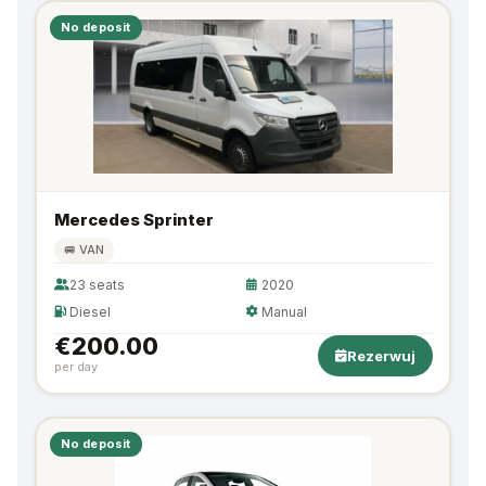
No deposit
Mercedes Sprinter
🚐 VAN
23 seats
2020
Diesel
Manual
€200.00
Rezerwuj
per day
No deposit