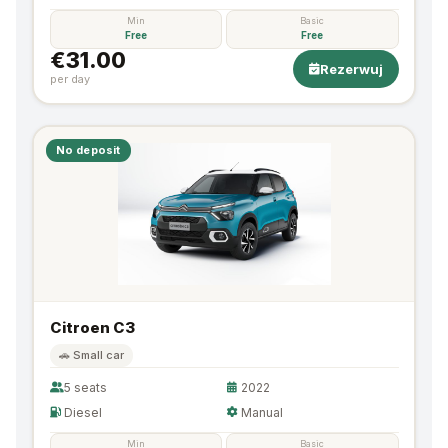
Min
Basic
Free
Free
€31.00
Rezerwuj
per day
No deposit
Citroen C3
🚗 Small car
5 seats
2022
Diesel
Manual
Min
Basic