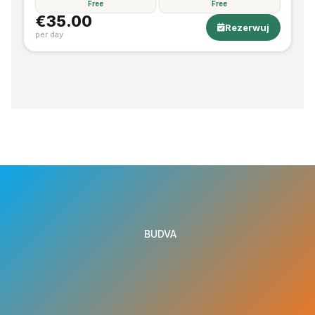
Free
Free
€35.00
Rezerwuj
per day
BUDVA