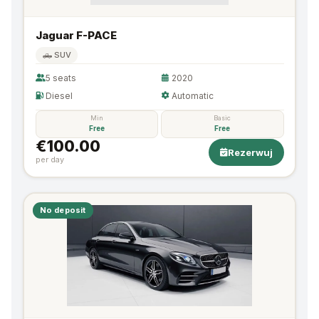
Jaguar F-PACE
🛻 SUV
5 seats
2020
Diesel
Automatic
Min
Basic
Free
Free
€100.00
Rezerwuj
per day
No deposit