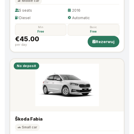
🚙 Middle car
5 seats
2016
Diesel
Automatic
Min
Basic
Free
Free
€45.00
Rezerwuj
per day
No deposit
Škoda Fabia
🚗 Small car