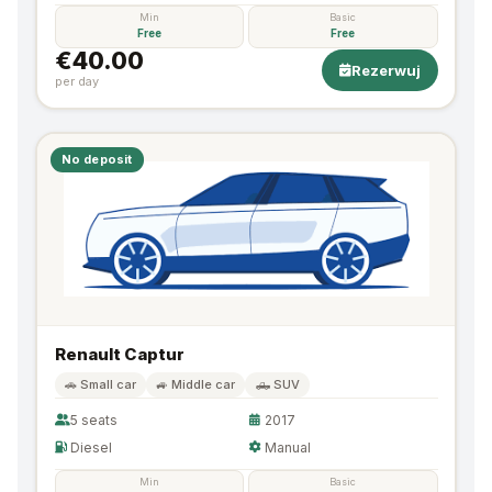
Min
Basic
Free
Free
€40.00
Rezerwuj
per day
No deposit
Renault Captur
🚗 Small car
🚙 Middle car
🛻 SUV
5 seats
2017
Diesel
Manual
Min
Basic