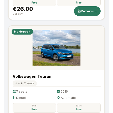
Free
Free
€26.00
Rezerwuj
per day
No deposit
Volkswagen Touran
👨‍👩‍👧 7 seats
7 seats
2016
Diesel
Automatic
Min
Basic
Free
Free