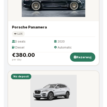
Porsche Panamera
👑 LUX
5 seats
2020
Diesel
Automatic
€380.00
Rezerwuj
per day
No deposit