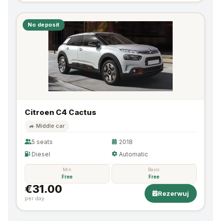
No deposit
Citroen C4 Cactus
🚙 Middle car
5 seats
2018
Diesel
Automatic
Min
Basic
Free
Free
€31.00
Rezerwuj
per day