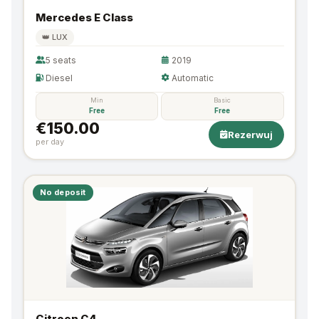
Mercedes E Class
👑 LUX
5 seats
2019
Diesel
Automatic
Min
Basic
Free
Free
€150.00
Rezerwuj
per day
No deposit
Citroen C4