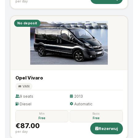
per day
No deposit
Opel Vivaro
🚐 VAN
9 seats
2013
Diesel
Automatic
Min
Basic
Free
Free
€87.00
Rezerwuj
per day