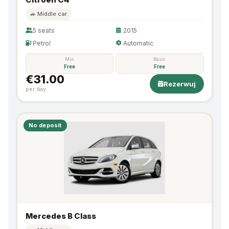
🚙 Middle car
5 seats
2015
Petrol
Automatic
Min
Basic
Free
Free
€31.00
Rezerwuj
per day
No deposit
Mercedes B Class