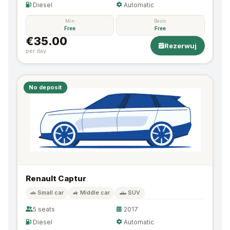
Diesel
Automatic
Min
Basic
Free
Free
€35.00
Rezerwuj
per day
No deposit
Renault Captur
🚗 Small car
🚙 Middle car
🛻 SUV
5 seats
2017
Diesel
Automatic