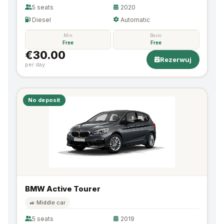
5 seats
2020
Diesel
Automatic
Min
Basic
Free
Free
€30.00
Rezerwuj
per day
No deposit
BMW Active Tourer
🚙 Middle car
5 seats
2019