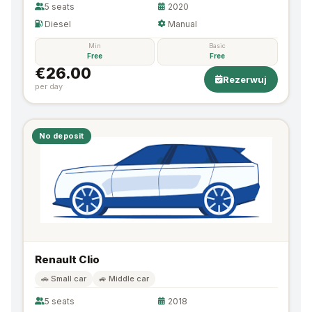
5 seats
2020
Diesel
Manual
Min
Basic
Free
Free
€26.00
Rezerwuj
per day
No deposit
Renault Clio
🚗 Small car
🚙 Middle car
5 seats
2018