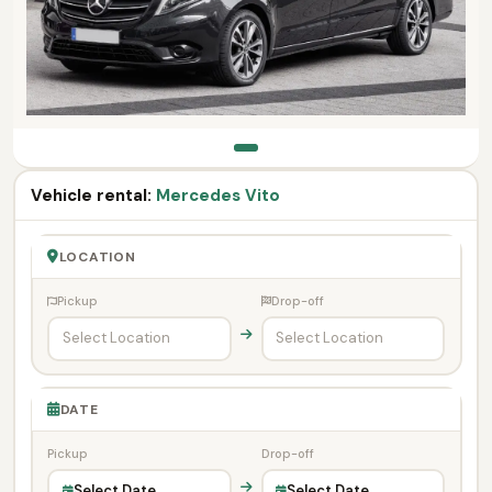
Vehicle rental:
Mercedes Vito
LOCATION
Pickup
Drop-off
DATE
Pickup
Drop-off
Select Date
Select Date