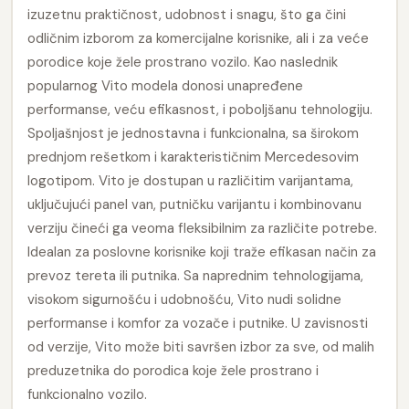
izuzetnu praktičnost, udobnost i snagu, što ga čini
odličnim izborom za komercijalne korisnike, ali i za veće
porodice koje žele prostrano vozilo. Kao naslednik
popularnog Vito modela donosi unapređene
performanse, veću efikasnost, i poboljšanu tehnologiju.
Spoljašnjost je jednostavna i funkcionalna, sa širokom
prednjom rešetkom i karakterističnim Mercedesovim
logotipom. Vito je dostupan u različitim varijantama,
uključujući panel van, putničku varijantu i kombinovanu
verziju čineći ga veoma fleksibilnim za različite potrebe.
Idealan za poslovne korisnike koji traže efikasan način za
prevoz tereta ili putnika. Sa naprednim tehnologijama,
visokom sigurnošću i udobnošću, Vito nudi solidne
performanse i komfor za vozače i putnike. U zavisnosti
od verzije, Vito može biti savršen izbor za sve, od malih
preduzetnika do porodica koje žele prostrano i
funkcionalno vozilo.