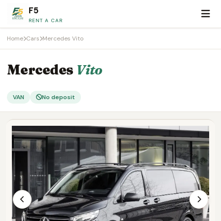
F5
RENT A CAR
Home
Cars
Mercedes Vito
Mercedes
Vito
VAN
No deposit