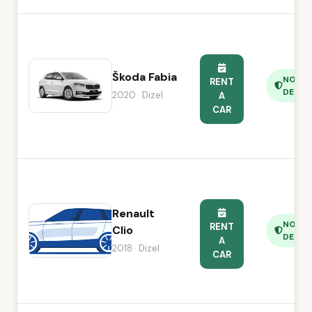
Škoda Fabia
NO
RENT
DEPOS
2020 · Dizel
A
CAR
Renault
NO
RENT
Clio
DEPOS
A
2018 · Dizel
CAR