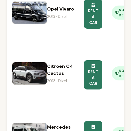
Opel Vivaro
NO
RENT
DEPOS
2013 · Dizel
A
CAR
Citroen C4
NO
RENT
Cactus
DEPOS
A
2018 · Dizel
CAR
Mercedes