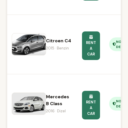
Citroen C4
NO
RENT
DEPOS
2015 · Benzin
A
CAR
Mercedes
NO
RENT
B Class
DEPOS
A
2016 · Dizel
CAR