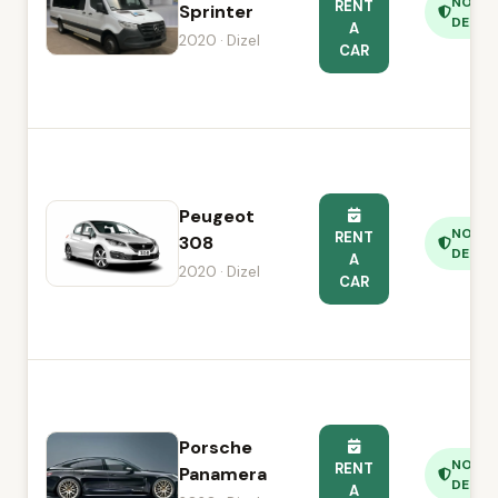
NO
RENT
Sprinter
DEPOS
A
2020 · Dizel
CAR
Peugeot
NO
RENT
308
DEPOS
A
2020 · Dizel
CAR
Porsche
NO
RENT
Panamera
DEPOS
A