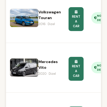
Volkswagen
NO
RENT
Touran
DEPOS
A
2016 · Dizel
CAR
Mercedes
NO
RENT
Vito
DEPOS
A
2020 · Dizel
CAR