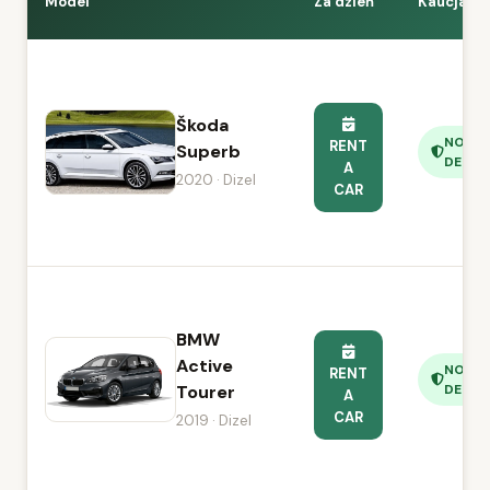
Model
Za dzień
Kaucja
Škoda
NO
RENT
Superb
DEPOS
A
2020 · Dizel
CAR
BMW
Active
NO
RENT
Tourer
DEPOS
A
CAR
2019 · Dizel