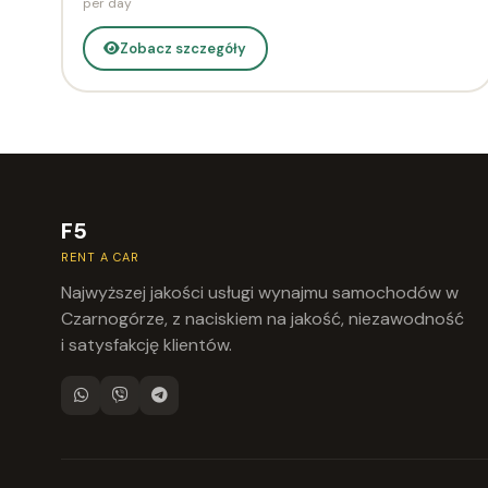
per day
Zobacz szczegóły
F5
RENT A CAR
Najwyższej jakości usługi wynajmu samochodów w
Czarnogórze, z naciskiem na jakość, niezawodność
i satysfakcję klientów.