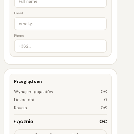
Email
Phone
Przegląd cen
Wynajem pojazdów
0€
Liczba dni
0
Kaucja
0€
Łącznie
0€