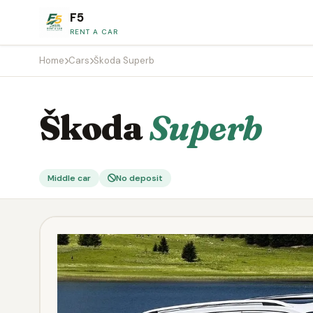
F5
RENT A CAR
Home
Cars
Škoda Superb
Škoda
Superb
Middle car
No deposit