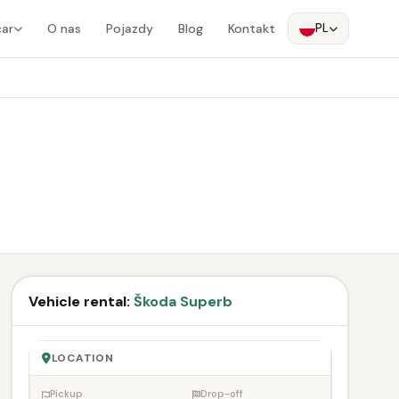
car
O nas
Pojazdy
Blog
Kontakt
PL
Vehicle rental:
Škoda Superb
LOCATION
Pickup
Drop-off