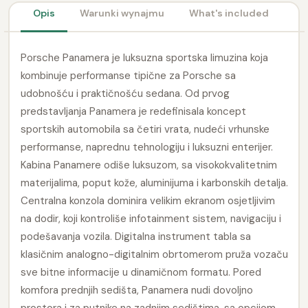
Opis
Warunki wynajmu
What's included
Porsche Panamera je luksuzna sportska limuzina koja
kombinuje performanse tipične za Porsche sa
udobnošću i praktičnošću sedana. Od prvog
predstavljanja Panamera je redefinisala koncept
sportskih automobila sa četiri vrata, nudeći vrhunske
performanse, naprednu tehnologiju i luksuzni enterijer.
Kabina Panamere odiše luksuzom, sa visokokvalitetnim
materijalima, poput kože, aluminijuma i karbonskih detalja.
Centralna konzola dominira velikim ekranom osjetljivim
na dodir, koji kontroliše infotainment sistem, navigaciju i
podešavanja vozila. Digitalna instrument tabla sa
klasičnim analogno-digitalnim obrtomerom pruža vozaču
sve bitne informacije u dinamičnom formatu. Pored
komfora prednjih sedišta, Panamera nudi dovoljno
prostora i za putnike na zadnjim sedištima, sa opcijom