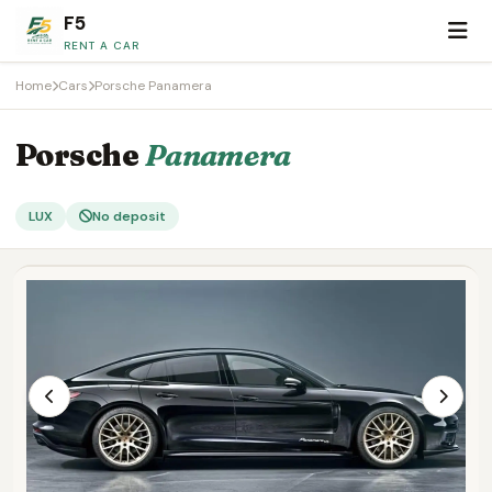
F5
RENT A CAR
Home
Cars
Porsche Panamera
Porsche
Panamera
LUX
No deposit