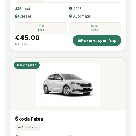
5 seats
2016
Diesel
Automatic
Min
Basic
Free
Free
€45.00
Rezervasyon Yap
per day
No deposit
Škoda Fabia
🚗 Small car