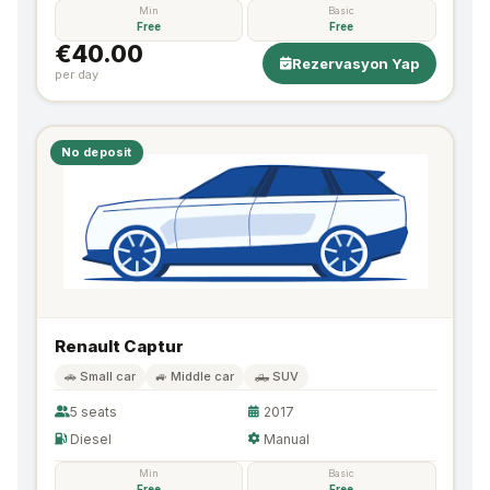
Min
Basic
Free
Free
€40.00
Rezervasyon Yap
per day
No deposit
Renault Captur
🚗 Small car
🚙 Middle car
🛻 SUV
5 seats
2017
Diesel
Manual
Min
Basic
Free
Free