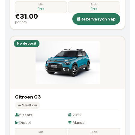
Min
Basic
Free
Free
€31.00
Rezervasyon Yap
per day
No deposit
Citroen C3
🚗 Small car
5 seats
2022
Diesel
Manual
Min
Basic