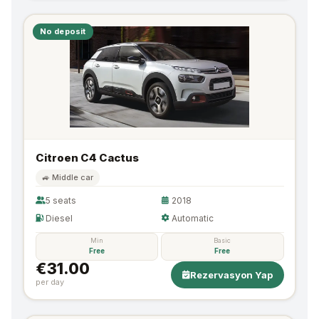
No deposit
Citroen C4 Cactus
🚙 Middle car
5 seats
2018
Diesel
Automatic
Min
Basic
Free
Free
€31.00
Rezervasyon Yap
per day