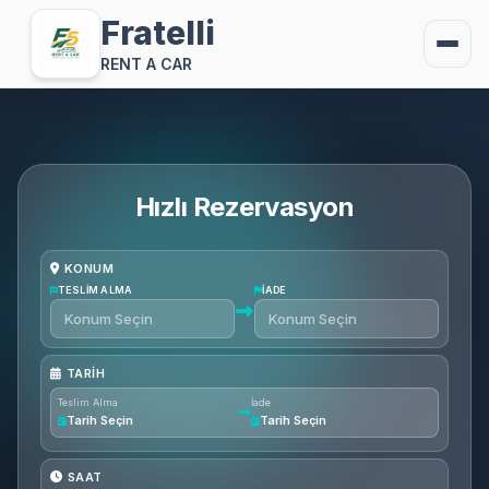
Fratelli
RENT A CAR
Hızlı Rezervasyon
KONUM
TESLIM ALMA
İADE
TARIH
Teslim Alma
İade
Tarih Seçin
Tarih Seçin
SAAT