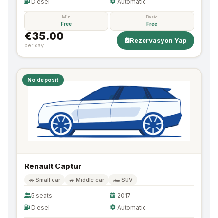
Diesel
Automatic
Min
Basic
Free
Free
€35.00
Rezervasyon Yap
per day
No deposit
Renault Captur
🚗 Small car
🚙 Middle car
🛻 SUV
5 seats
2017
Diesel
Automatic