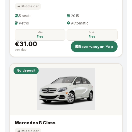
🚙 Middle car
5 seats
2015
Petrol
Automatic
Min
Basic
Free
Free
€31.00
Rezervasyon Yap
per day
No deposit
Mercedes B Class
🚙 Middle car