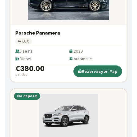
Porsche Panamera
👑 LUX
5 seats
2020
Diesel
Automatic
€380.00
Rezervasyon Yap
per day
No deposit