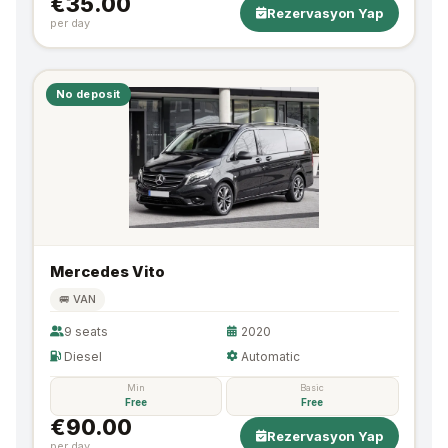
€35.00
Rezervasyon Yap
per day
No deposit
Mercedes Vito
🚐 VAN
9 seats
2020
Diesel
Automatic
Min
Basic
Free
Free
€90.00
Rezervasyon Yap
per day