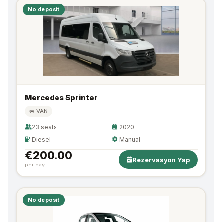
No deposit
Mercedes Sprinter
🚐 VAN
23 seats
2020
Diesel
Manual
€200.00
Rezervasyon Yap
per day
No deposit