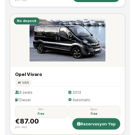
No deposit
Opel Vivaro
🚐 VAN
9 seats
2013
Diesel
Automatic
Min
Basic
Free
Free
€87.00
Rezervasyon Yap
per day