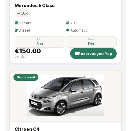
Mercedes E Class
👑 LUX
5 seats
2019
Diesel
Automatic
Min
Basic
Free
Free
€150.00
Rezervasyon Yap
per day
No deposit
Citroen C4