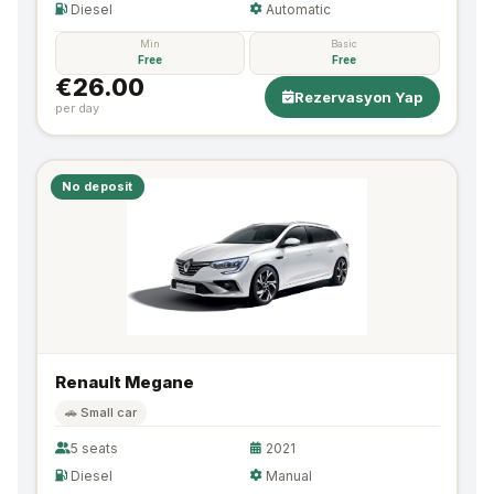
Diesel
Automatic
Min
Basic
Free
Free
€26.00
Rezervasyon Yap
per day
No deposit
Renault Megane
🚗 Small car
5 seats
2021
Diesel
Manual