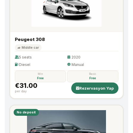
Peugeot 308
🚙 Middle car
5 seats
2020
Diesel
Manual
Min
Basic
Free
Free
€31.00
Rezervasyon Yap
per day
No deposit