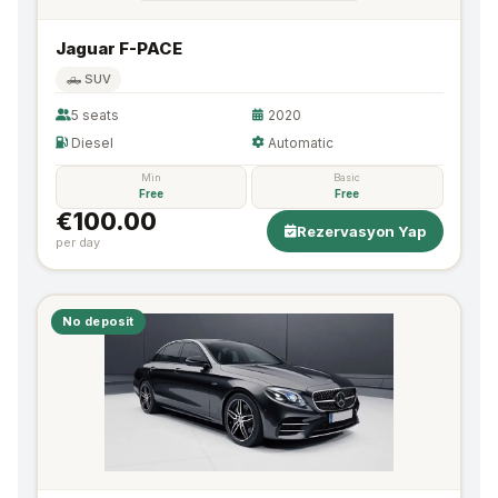
Jaguar F-PACE
🛻 SUV
5 seats
2020
Diesel
Automatic
Min
Basic
Free
Free
€100.00
Rezervasyon Yap
per day
No deposit