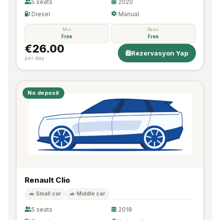
5 seats
2020
Diesel
Manual
Min
Basic
Free
Free
€26.00
Rezervasyon Yap
per day
No deposit
Renault Clio
🚗 Small car
🚙 Middle car
5 seats
2018