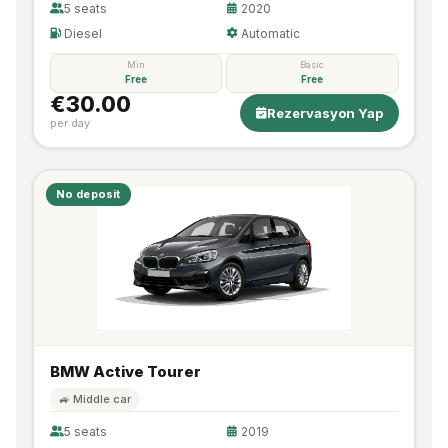
5 seats
2020
Diesel
Automatic
Min
Basic
Free
Free
€30.00
Rezervasyon Yap
per day
No deposit
BMW Active Tourer
🚙 Middle car
5 seats
2019