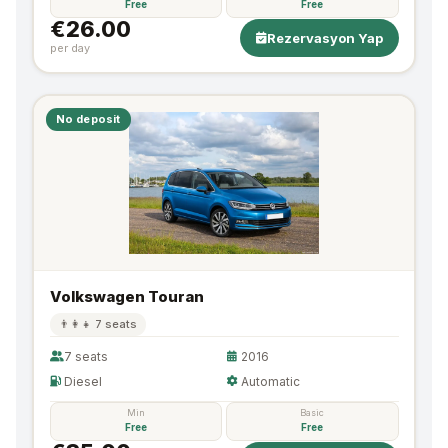
Free
Free
€26.00
Rezervasyon Yap
per day
No deposit
Volkswagen Touran
👨‍👩‍👧 7 seats
7 seats
2016
Diesel
Automatic
Min
Basic
Free
Free