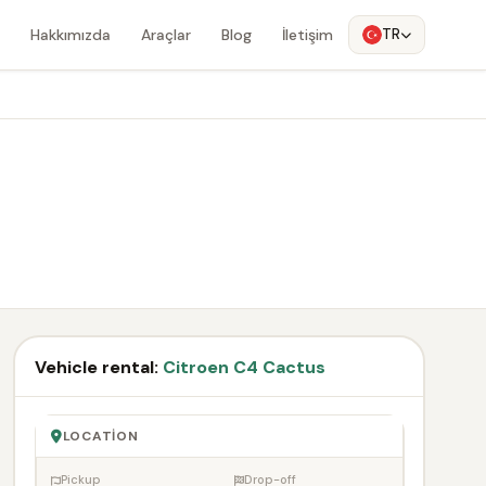
Hakkımızda
Araçlar
Blog
İletişim
TR
Vehicle rental:
Citroen C4 Cactus
LOCATION
Pickup
Drop-off