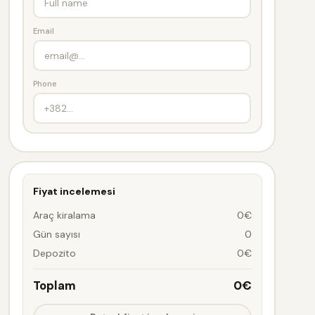
Email
Phone
Fiyat incelemesi
Araç kiralama
0€
Gün sayısı
0
Depozito
0€
Toplam
0€