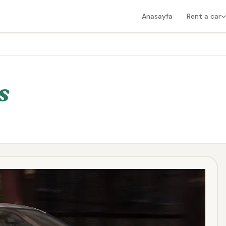
Anasayfa
Rent a car
s