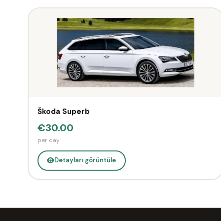
Škoda Superb
€30.00
per day
Detayları görüntüle