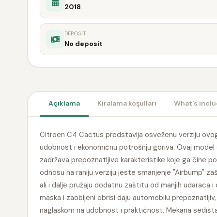
2018
DEPOSIT
No deposit
Açıklama
Kiralama koşulları
What's incl
Citroen C4 Cactus predstavlja osveženu verziju ovog 
udobnost i ekonomičnu potrošnju goriva. Ovaj model do
zadržava prepoznatljive karakteristike koje ga čine po
odnosu na raniju verziju jeste smanjenje "Airbump" zašt
ali i dalje pružaju dodatnu zaštitu od manjih udaraca i
maska i zaobljeni obrisi daju automobilu prepoznatljiv,
naglaskom na udobnost i praktičnost. Mekana sediš