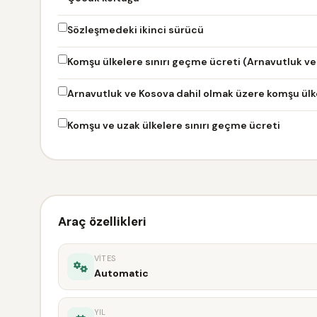
Sözleşmedeki ikinci sürücü
Komşu ülkelere sınırı geçme ücreti (Arnavutluk ve
Arnavutluk ve Kosova dahil olmak üzere komşu ülke
Komşu ve uzak ülkelere sınırı geçme ücreti
Araç özellikleri
VITES
Automatic
YIL