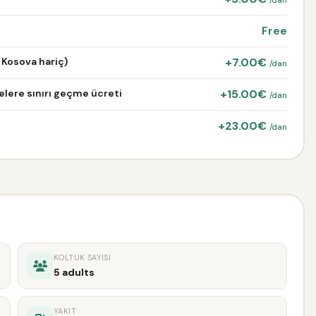
/dan
Free
 Kosova hariç)
+7.00€
/dan
lere sınırı geçme ücreti
+15.00€
/dan
+23.00€
/dan
KOLTUK SAYISI
5 adults
YAKIT