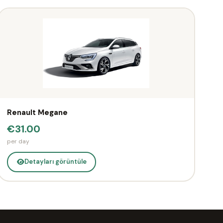
Renault Megane
€31.00
per day
Detayları görüntüle