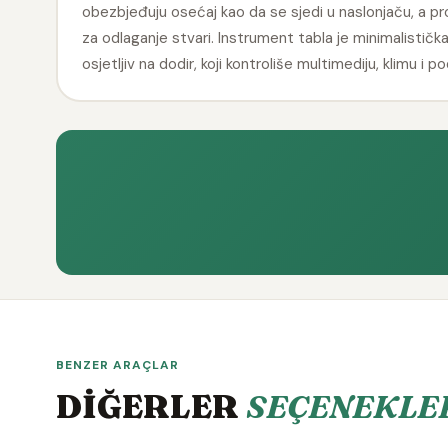
obezbjeđuju osećaj kao da se sjedi u naslonjaču, a p
za odlaganje stvari. Instrument tabla je minimalistička
osjetljiv na dodir, koji kontroliše multimediju, klimu i p
BENZER ARAÇLAR
DİĞERLER
SEÇENEKLE