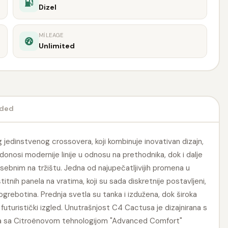
Dizel
MILEAGE
Unlimited
uded
jedinstvenog crossovera, koji kombinuje inovativan dizajn,
nosi modernije linije u odnosu na prethodnika, dok i dalje
sebnim na tržištu. Jedna od najupečatljivijih promena u
itnih panela na vratima, koji su sada diskretnije postavljeni,
 ogrebotina. Prednja svetla su tanka i izdužena, dok široka
 futuristički izgled. Unutrašnjost C4 Cactusa je dizajnirana s
ta sa Citroënovom tehnologijom "Advanced Comfort"