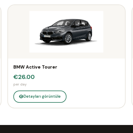
BMW Active Tourer
€26.00
per day
Detayları görüntüle