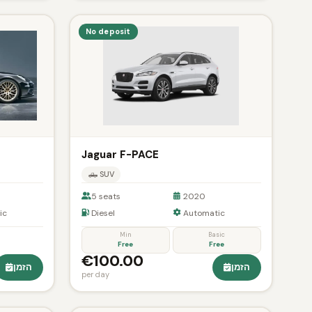
No deposit
Jaguar F-PACE
🛻 SUV
5 seats
2020
ic
Diesel
Automatic
Min
Basic
Free
Free
€100.00
הזמן
הזמן
per day