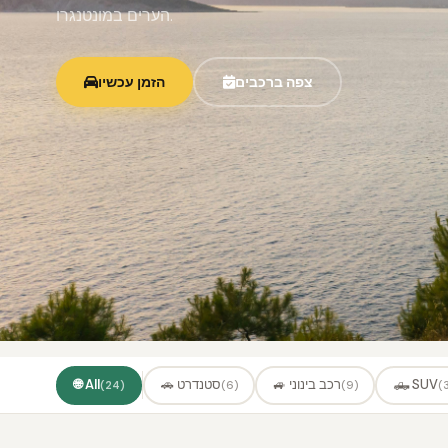
הערים במונטנגרו.
צפה ברכבים
הזמן עכשיו
🛻 SUV
🚙 רכב בינוני
🚗 סטנדרט
🌐 All
(24)
(6)
(9)
(