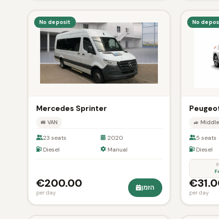
No deposit
No depos
Mercedes Sprinter
Peugeo
🚐 VAN
🚙 Middle
23 seats
2020
5 seats
Diesel
Manual
Diesel
M
F
€200.00
€31.0
הזמן
per day
per day