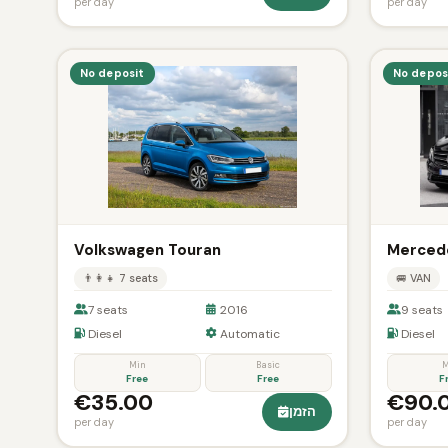
per day
per day
No deposit
No depos
Volkswagen Touran
Mercede
👨‍👩‍👧 7 seats
🚐 VAN
7 seats
2016
9 seats
Diesel
Automatic
Diesel
Min
Basic
M
Free
Free
F
€35.00
€90.
הזמן
per day
per day