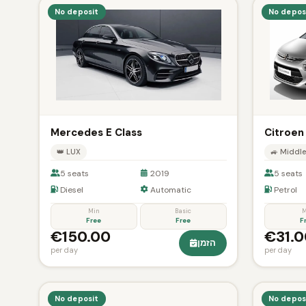
No deposit
No depos
Mercedes E Class
Citroen
👑 LUX
🚙 Middle
5 seats
2019
5 seats
Diesel
Automatic
Petrol
Min
Basic
M
Free
Free
F
€150.00
€31.0
הזמן
per day
per day
No deposit
No depos