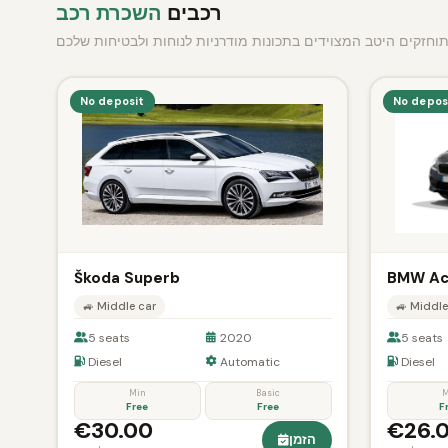
רכבים
השכרת רכב
תוחזקים היטב המצוידים בתכונות מודרניות לנוחות ולבטיחות שלכם
No deposit
No depos
Škoda Superb
BMW Act
🚙 Middle car
🚙 Middle
5 seats
2020
5 seats
Diesel
Automatic
Diesel
Min
Basic
M
Free
Free
F
€30.00
€26.
הזמן