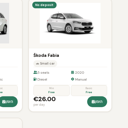
No deposit
Škoda Fabia
🚗 Small car
5 seats
2020
ic
Diesel
Manual
sic
Min
Basic
ee
Free
Free
€26.00
הזמן
הזמן
per day