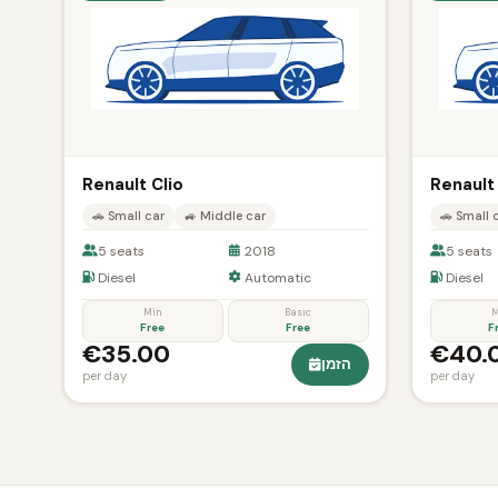
Renault Clio
Renault
🚗 Small car
🚙 Middle car
🚗 Small 
5 seats
2018
5 seats
Diesel
Automatic
Diesel
Min
Basic
M
Free
Free
F
€35.00
€40.
הזמן
per day
per day