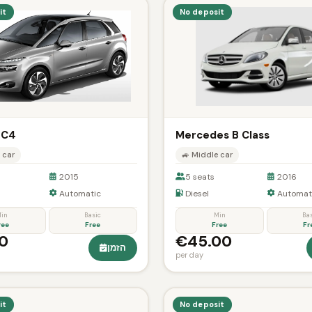
it
No deposit
 C4
Mercedes B Class
 car
🚙 Middle car
2015
5 seats
2016
Automatic
Diesel
Automat
in
Basic
Min
Ba
ree
Free
Free
Fr
0
€45.00
הזמן
per day
it
No deposit