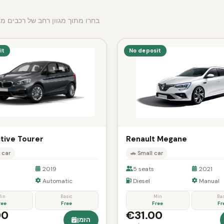
בחרו מתוך מגוון רחב של רכבים מ
it
No deposit
ive Tourer
Renault Megane
 car
🚗 Small car
2019
5 seats
2021
Automatic
Diesel
Manual
in
Basic
Min
Ba
ree
Free
Free
Fr
00
€31.00
הזמן