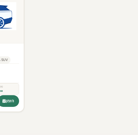
 SUV
sic
ee
הזמן