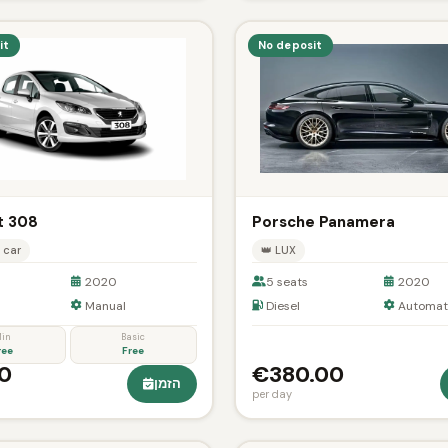
it
No deposit
t 308
Porsche Panamera
 car
👑 LUX
2020
5 seats
2020
Manual
Diesel
Automat
in
Basic
ree
Free
0
€380.00
הזמן
per day