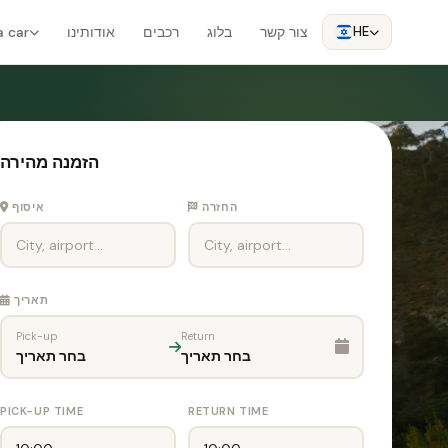
צור קשר
בלוג
רכבים
אודותינו
a car
HE
הזמנה מהירה
החזרה
איסוף
תאריך
Pick-up
Return
בחר תאריך
בחר תאריך
PICK-UP TIME
RETURN TIME