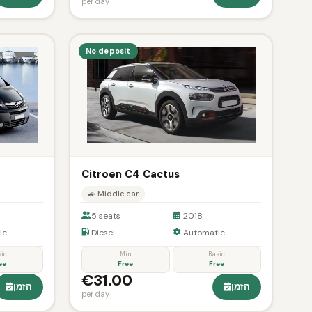
per day
No deposit
Citroen C4 Cactus
🚙 Middle car
5 seats
2018
ic
Diesel
Automatic
sic
Min
Basic
ee
Free
Free
€31.00
הזמן
הזמן
per day