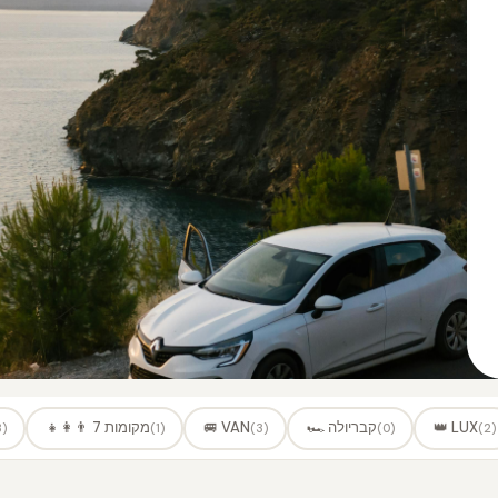
👑 LUX
🏎️ קבריולה
🚐 VAN
👨‍👩‍👧 7 מקומות
3)
(1)
(3)
(0)
(2)