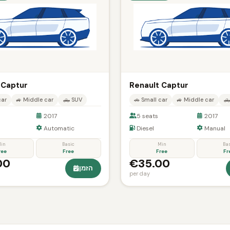
 Captur
Renault Captur
car
🚙 Middle car
🛻 SUV
🚗 Small car
🚙 Middle car
🛻
2017
5 seats
2017
Automatic
Diesel
Manual
in
Basic
Min
Ba
ree
Free
Free
Fr
00
€35.00
הזמן
per day