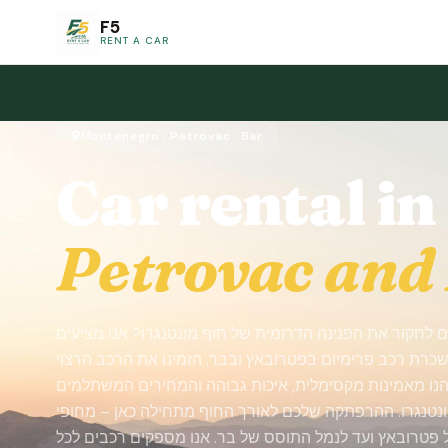
F5
RENT A CAR
Montenegro · Petrovac · Bar
Car rental in
Petrovac and
 לחקור את הפנינה הדרומית של חוף מונטנגרו? אנו מציעים
שכרת רכב פרימיום בפטרובאץ ובבר. הזמינו את הרכב הרצוי
תיהנו מאמינות מקסימלית, איכות גבוהה והמחירים המשתלמים
נטנגרו. ההרפתקה שלכם לאורך החוף מתחילה כאן – מחופי
 פטרובאץ ועד לנמל התוסס של בר. אנו מספקים רכבים לכל