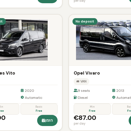
per day
it
No deposit
s Vito
Opel Vivaro
🚐 VAN
2020
9 seats
2013
Automatic
Diesel
Automat
in
Basic
Min
Ba
ree
Free
Free
Fr
00
€87.00
הזמן
per day