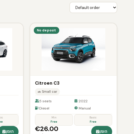
No deposit
Citroen C3
🚗 Small car
5 seats
2022
Diesel
Manual
sic
Min
Basic
ee
Free
Free
€26.00
הזמן
הזמן