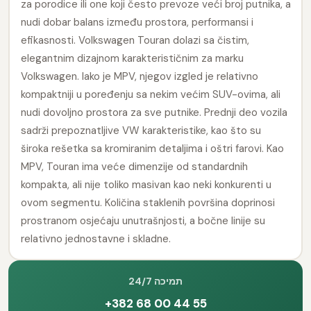
za porodice ili one koji često prevoze veći broj putnika, a
nudi dobar balans između prostora, performansi i
efikasnosti. Volkswagen Touran dolazi sa čistim,
elegantnim dizajnom karakterističnim za marku
Volkswagen. Iako je MPV, njegov izgled je relativno
kompaktniji u poređenju sa nekim većim SUV-ovima, ali
nudi dovoljno prostora za sve putnike. Prednji deo vozila
sadrži prepoznatljive VW karakteristike, kao što su
široka rešetka sa kromiranim detaljima i oštri farovi. Kao
MPV, Touran ima veće dimenzije od standardnih
kompakta, ali nije toliko masivan kao neki konkurenti u
ovom segmentu. Količina staklenih površina doprinosi
prostranom osjećaju unutrašnjosti, a bočne linije su
relativno jednostavne i skladne.
24/7 תמיכה
+382 68 00 44 55