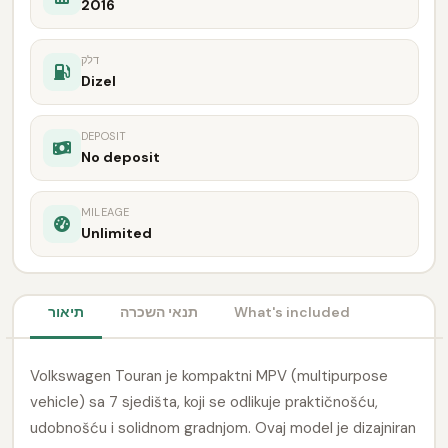
2016
דלק
Dizel
DEPOSIT
No deposit
MILEAGE
Unlimited
What's included
תנאי השכרה
תיאור
Volkswagen Touran je kompaktni MPV (multipurpose
vehicle) sa 7 sjedišta, koji se odlikuje praktičnošću,
udobnošću i solidnom gradnjom. Ovaj model je dizajniran