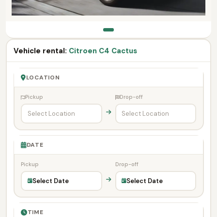
Vehicle rental:
Citroen C4 Cactus
LOCATION
Pickup
Drop-off
DATE
Pickup
Drop-off
Select Date
Select Date
TIME