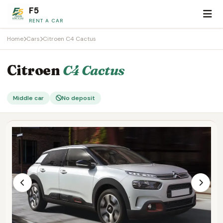
F5
RENT A CAR
Home
Cars
Citroen C4 Cactus
Citroen
C4 Cactus
Middle car
No deposit