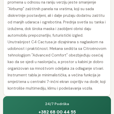
promena u odnosu na raniju verziju jeste smanjenje
"Airbump" zaštitnih panela na vratima, koji su sada
diskretnije postavljeni, ali i dalje pružaju dodatnu zaštitu
od manjih udaraca i ogrebotina. Prednja svetla su tanka i
izdužena, dok široka maska i zaobljeni obrisi daju
automobilu prepoznatljiv, futuristički izgled.
Unutrašnjost C4 Cactusa je dizajnirana s naglaskom na
udobnost i praktičnost. Mekana sedišta sa Citroënovom
tehnologijom "Advanced Comfort" obezbjeđuju osećaj
kao da se sjedi u naslonjaču, a prostor u kabini je dobro
organizovan sa mnoštvom odeljaka za odlaganje stvari.
Instrument tabla je minimalistička, a većina funkcija je
smještena u centralni 7-inčni ekran osjetljiv na dodir, koji
kontroliše multimediju, klimu i podešavanja vozila.
24/7 Podrška
+382 68 00 44 55