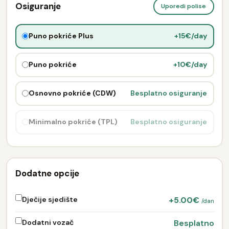
Osiguranje
Uporedi polise
Puno pokriće Plus
+15€/day
Puno pokriće
+10€/day
Osnovno pokriće (CDW)
Besplatno osiguranje
Minimalno pokriće (TPL)
Besplatno osiguranje
Dodatne opcije
Dječije sjedište
+5.00€
/dan
Dodatni vozač
Besplatno