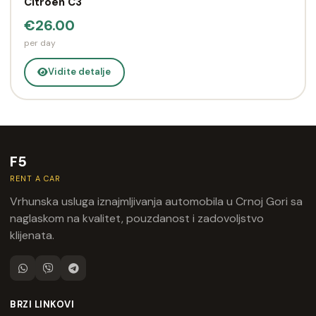
Citroen C3
€26.00
per day
Vidite detalje
F5
RENT A CAR
Vrhunska usluga iznajmljivanja automobila u Crnoj Gori sa
naglaskom na kvalitet, pouzdanost i zadovoljstvo
klijenata.
BRZI LINKOVI