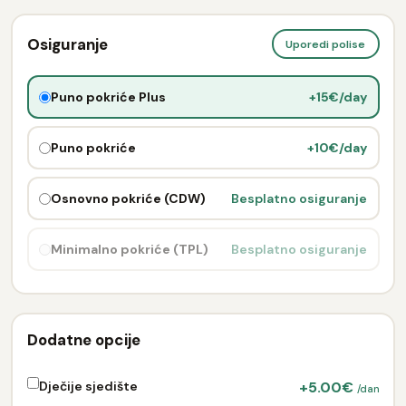
Osiguranje
Uporedi polise
Puno pokriće Plus
+15€/day
Puno pokriće
+10€/day
Osnovno pokriće (CDW)
Besplatno osiguranje
Minimalno pokriće (TPL)
Besplatno osiguranje
Dodatne opcije
Dječije sjedište
+5.00€
/dan