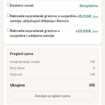
Dodatni vozač
Besplatno
Naknada za prelazak granice u susjedne
+15.00€
/dan
zemlje, uključujući Albaniju i Kosovo
Naknada za prelazak granice u
+23.00€
/dan
susjedne i udaljene zemlje
Pregled cjena
Iznajmljivanje vozila
0€
Broj dana
0
Depozit
0€
Ukupno
0€
Detaljan pregled cijena