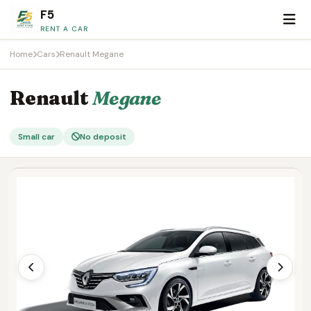
F5
RENT A CAR
Home
Cars
Renault Megane
Renault
Megane
Small car
No deposit