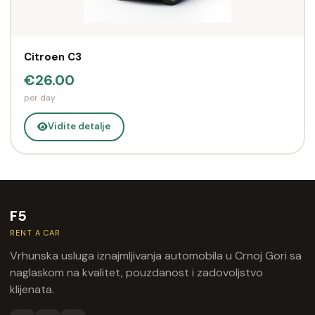
Citroen C3
€26.00
per day
Vidite detalje
F5
RENT A CAR
Vrhunska usluga iznajmljivanja automobila u Crnoj Gori sa
naglaskom na kvalitet, pouzdanost i zadovoljstvo
klijenata.