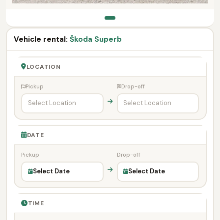
Vehicle rental:
Škoda Superb
LOCATION
Pickup
Drop-off
DATE
Pickup
Drop-off
Select Date
Select Date
TIME