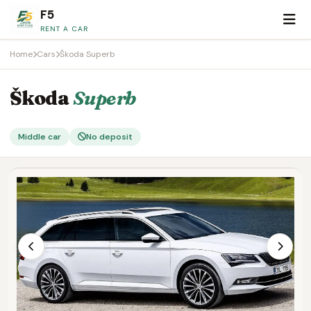
F5
RENT A CAR
Home
Cars
Škoda Superb
Škoda
Superb
Middle car
No deposit