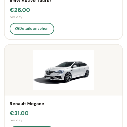
BMW Active Tourer
€26.00
per day
Details ansehen
Renault Megane
€31.00
per day