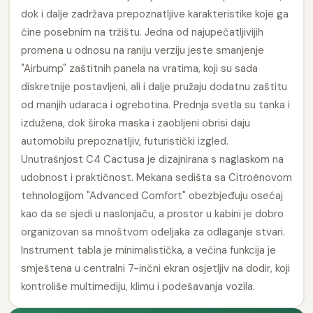
dok i dalje zadržava prepoznatljive karakteristike koje ga
čine posebnim na tržištu. Jedna od najupečatljivijih
promena u odnosu na raniju verziju jeste smanjenje
"Airbump" zaštitnih panela na vratima, koji su sada
diskretnije postavljeni, ali i dalje pružaju dodatnu zaštitu
od manjih udaraca i ogrebotina. Prednja svetla su tanka i
izdužena, dok široka maska i zaobljeni obrisi daju
automobilu prepoznatljiv, futuristički izgled.
Unutrašnjost C4 Cactusa je dizajnirana s naglaskom na
udobnost i praktičnost. Mekana sedišta sa Citroënovom
tehnologijom "Advanced Comfort" obezbjeđuju osećaj
kao da se sjedi u naslonjaču, a prostor u kabini je dobro
organizovan sa mnoštvom odeljaka za odlaganje stvari.
Instrument tabla je minimalistička, a većina funkcija je
smještena u centralni 7-inčni ekran osjetljiv na dodir, koji
kontroliše multimediju, klimu i podešavanja vozila.