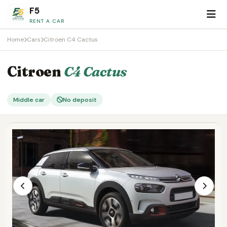
F5
RENT A CAR
Home
Cars
Citroen C4 Cactus
Citroen
C4 Cactus
Middle car
No deposit