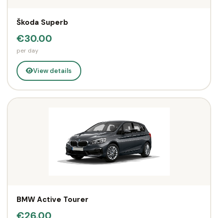
Škoda Superb
€30.00
per day
View details
BMW Active Tourer
€26.00