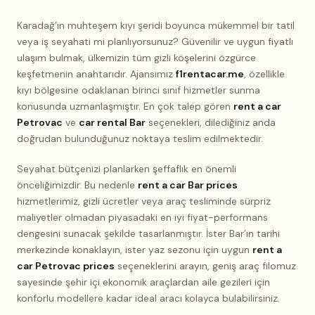
Karadağ’ın muhteşem kıyı şeridi boyunca mükemmel bir tatil
veya iş seyahati mi planlıyorsunuz? Güvenilir ve uygun fiyatlı
ulaşım bulmak, ülkemizin tüm gizli köşelerini özgürce
keşfetmenin anahtarıdır. Ajansımız
f1rentacar.me
, özellikle
kıyı bölgesine odaklanan birinci sınıf hizmetler sunma
konusunda uzmanlaşmıştır. En çok talep gören
rent a car
Petrovac
ve
car rental Bar
seçenekleri, dilediğiniz anda
doğrudan bulunduğunuz noktaya teslim edilmektedir.
Seyahat bütçenizi planlarken şeffaflık en önemli
önceliğimizdir. Bu nedenle
rent a car Bar prices
hizmetlerimiz, gizli ücretler veya araç tesliminde sürpriz
maliyetler olmadan piyasadaki en iyi fiyat-performans
dengesini sunacak şekilde tasarlanmıştır. İster Bar’ın tarihi
merkezinde konaklayın, ister yaz sezonu için uygun
rent a
car Petrovac prices
seçeneklerini arayın, geniş araç filomuz
sayesinde şehir içi ekonomik araçlardan aile gezileri için
konforlu modellere kadar ideal aracı kolayca bulabilirsiniz.