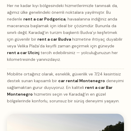
Her ne kadar kıyı bölgesindeki hizmetlerimizle tanınsak da,
ağımız ülke genelindeki önemli noktalara yayılmıştır. Bu
nedenle
rent a car Podgorica
, havaalanına indiğiniz anda
maceranıza başlamak için ideal bir çözümdür. Bununla da
sınırlı değil; Karadağ’ın turizm başkenti Budva’yı keşfetmek
için güvenilir bir
rent a car Budva
hizmetine ihtiyaç duyabilir
veya Velika Plaža’da keyifli zaman geçirmek için güneyde
rent a car Ulcinj
tercih edebilirsiniz — yolculuğunuzun her
kilometresinde yanınızdayız.
Mobilite ortağınız olarak, esneklik, güvenlik ve 7/24 kesintisiz
destek sunan kapsamlı bir
car rental Montenegro
deneyimi
sağlamaktan gurur duyuyoruz. En kaliteli
rent a car Bar
Montenegro
hizmetini seçin ve Karadağ’ın en güzel
bölgelerinde konforlu, sorunsuz bir sürüş deneyimi yaşayın.