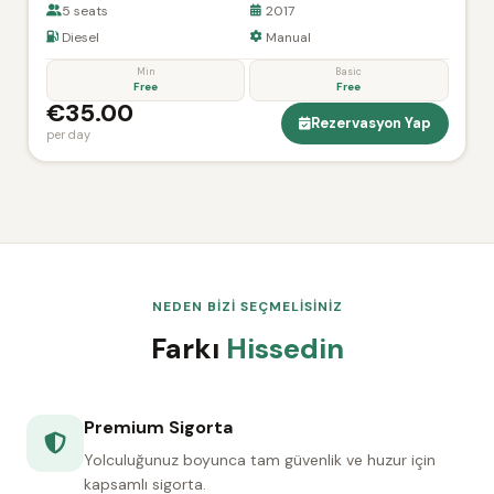
5 seats
2017
Diesel
Manual
Min
Basic
Free
Free
€35.00
Rezervasyon Yap
per day
NEDEN BİZİ SEÇMELİSİNİZ
Farkı
Hissedin
Premium Sigorta
Yolculuğunuz boyunca tam güvenlik ve huzur için
kapsamlı sigorta.