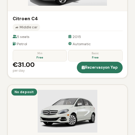
Citroen C4
🚙 Middle car
5 seats
2015
Petrol
Automatic
Min
Basic
Free
Free
€31.00
Rezervasyon Yap
per day
No deposit