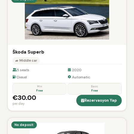
Škoda Superb
🚙 Middle car
5 seats
2020
Diesel
Automatic
Min
Basic
Free
Free
€30.00
Rezervasyon Yap
per day
No deposit