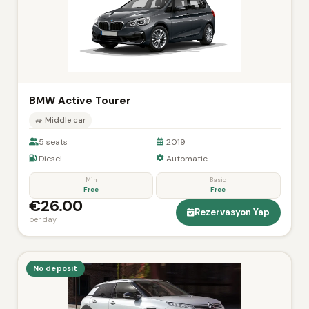
BMW Active Tourer
🚙 Middle car
5 seats
2019
Diesel
Automatic
Min
Basic
Free
Free
€26.00
Rezervasyon Yap
per day
No deposit