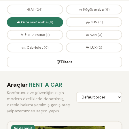
🌐 All
🚗 Küçük araba
(24)
(6)
🚙 Orta sınıf araba
🛻 SUV
(9)
(3)
👨‍👩‍👧 7 koltuk
🚐 VAN
(1)
(3)
🏎️ Cabriolet
👑 LUX
(0)
(2)
Filters
Araçlar
RENT A CAR
Konforunuz ve güvenliğiniz için
modern özelliklerle donatılmış,
özenle bakımı yapılmış geniş araç
yelpazemizden seçim yapın.
No deposit