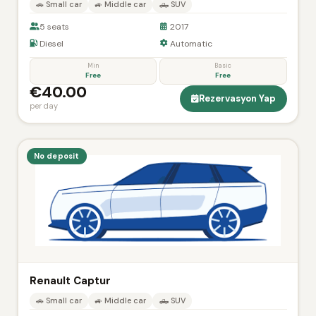
🚗 Small car
🚙 Middle car
🛻 SUV
5 seats
2017
Diesel
Automatic
Min
Basic
Free
Free
€40.00
Rezervasyon Yap
per day
No deposit
Renault Captur
🚗 Small car
🚙 Middle car
🛻 SUV