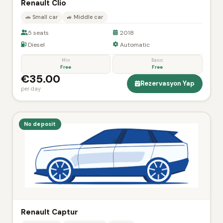
Renault Clio
🚗 Small car
🚙 Middle car
5 seats
2018
Diesel
Automatic
Min
Basic
Free
Free
€35.00
Rezervasyon Yap
per day
No deposit
Renault Captur