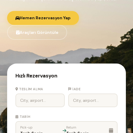
Hemen Rezervasyon Yap
Araçları Görüntüle
Hızlı Rezervasyon
TESLIM ALMA
İADE
TARIH
Pick-up
Return