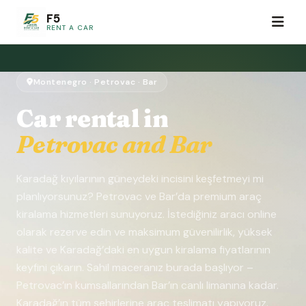
F5
RENT A CAR
Montenegro · Petrovac · Bar
Car rental in
Petrovac and Bar
Karadağ kıyılarının güneydeki incisini keşfetmeyi mi
planlıyorsunuz? Petrovac ve Bar’da premium araç
kiralama hizmetleri sunuyoruz. İstediğiniz aracı online
olarak rezerve edin ve maksimum güvenilirlik, yüksek
kalite ve Karadağ’daki en uygun kiralama fiyatlarının
keyfini çıkarın. Sahil maceranız burada başlıyor –
Petrovac’ın kumsallarından Bar’ın canlı limanına kadar.
Karadağ’ın tüm şehirlerine araç teslimatı yapıyoruz.