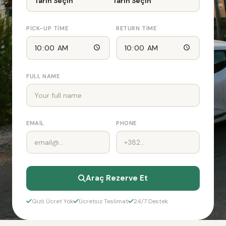
Tarih Seçin
Tarih Seçin
PICK-UP TIME
RETURN TIME
FULL NAME
EMAIL
PHONE
Araç Rezerve Et
Gizli Ücret Yok
Ücretsiz Teslimat
24/7 Destek