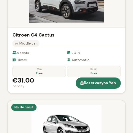
Citroen C4 Cactus
🚙 Middle car
5 seats
2018
Diesel
Automatic
Min
Basic
Free
Free
€31.00
Rezervasyon Yap
per day
No deposit