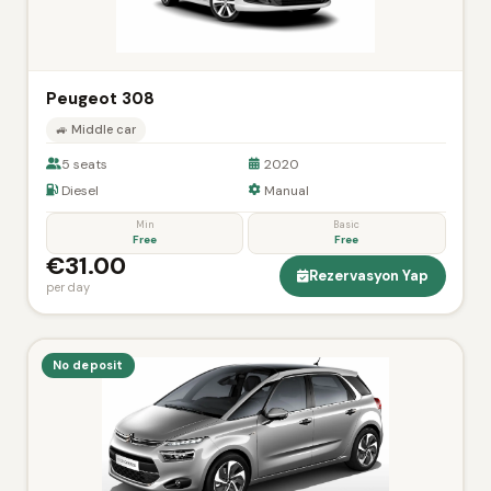
Peugeot 308
🚙 Middle car
5 seats
2020
Diesel
Manual
Min
Basic
Free
Free
€31.00
Rezervasyon Yap
per day
No deposit