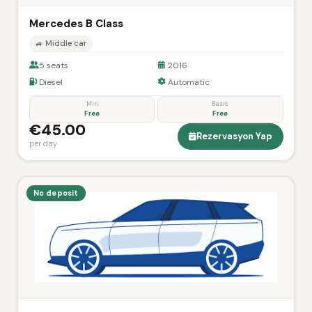
Mercedes B Class
🚙 Middle car
5 seats
2016
Diesel
Automatic
Min
Basic
Free
Free
€45.00
Rezervasyon Yap
per day
No deposit