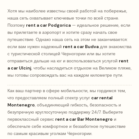
Хотя мы наиболее известны своей работой на побережье,
наша сеть охватывает ключевые точки по всей стране.
Поэтому
rent a car Podgorica
— идеальное решение, если
вы прилетаете в аэропорт и хотите сразу начать свое
путешествие. Однако наша сеть на этом не заканчивается:
если вам нужен надежный
rent a car Budva
для знакомства
с туристической столицей Черногории или вы хотите
отправиться дальше на юг и воспользоваться услугой
rent
a car Ulcinj
, чтобы насладиться отдыхом на Великом пляже,
мы готовы сопровождать вас на каждом километре пути.
Как ваш партнер в сфере мобильности, мы гордимся тем,
что предоставляем полный спектр услуг
car rental
Montenegro
, объединяющий гибкость, безопасность и
безупречную круглосуточную поддержку 24/7. Выберите
первоклассный сервис
rent a car Bar Montenegro
и
обеспечьте себе комфортное и беззаботное путешествие
по самым красивым уголкам Черногории.