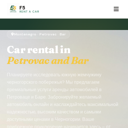
F5
RENT A CAR
Montenegro · Petrovac · Bar
Car rental in
Petrovac and Bar
Планируете исследовать южную жемчужину
черногорского побережья? Мы предлагаем
премиальные услуги аренды автомобилей в
Петроваце и Баре. Забронируйте желаемый
автомобиль онлайн и наслаждайтесь максимальной
надежностью, высоким качеством и самыми
доступными ценами в Черногории. Ваше
прибрежное приключение начинается здесь – от