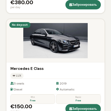
€380.00
Забронировать
per day
No deposit
Mercedes E Class
👑 LUX
5 seats
2019
Diesel
Automatic
Min
Basic
Free
Free
€150.00
Забронировать