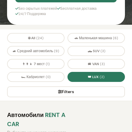
Без скрытых платежей
Бесплатная доставка
24/7 Поддержка
🌐 All
🚗 Маленькая машина
(24)
(6)
🚙 Средний автомобиль
🛻 SUV
(9)
(3)
👨‍👩‍👧 7 мест
🚐 VAN
(1)
(3)
🏎️ Кабриолет
👑 LUX
(0)
(2)
Filters
Автомобили
RENT A
CAR