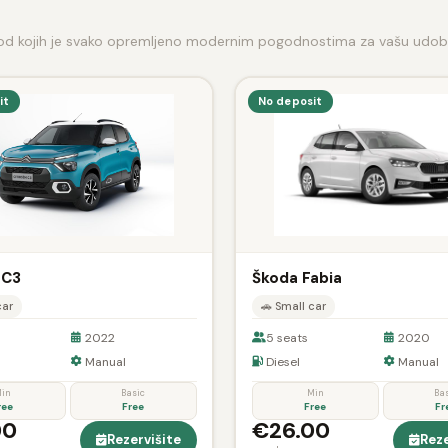
, od kojih je svako opremljeno modernim pogodnostima za vašu udobn
it
No deposit
 C3
Škoda Fabia
car
🚗 Small car
2022
5 seats
2020
Manual
Diesel
Manual
in
Basic
Min
Ba
ree
Free
Free
Fr
00
€26.00
Rezervišite
Reze