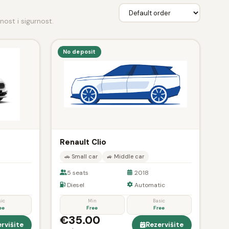
ost i sigurnost.
No deposit
Renault Clio
🚗 Small car
🚙 Middle car
5 seats
2018
Diesel
Automatic
sic
Min
Basic
ee
Free
Free
€35.00
rvišite
Rezervišite