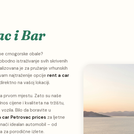
c i Bar
epe crnogorske obale?
obodno istraživanje svih skrivenih
jalizovana je za pružanje vrhunskih
vam najtraženije opcije
rent a car
rektno na vašoj lokaciji.
na prvom mjestu. Zato su naše
os cijene i kvaliteta na tržištu,
 vozila. Bilo da boravite u
a car Petrovac prices
za ljetne
onaći idealan automobil – od
a za porodične izlete.