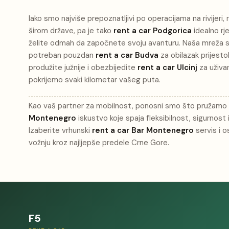
Iako smo najviše prepoznatljivi po operacijama na rivijeri,
širom države, pa je tako
rent a car Podgorica
idealno rj
želite odmah da započnete svoju avanturu. Naša mreža se
potreban pouzdan
rent a car Budva
za obilazak prijestol
produžite južnije i obezbijedite
rent a car Ulcinj
za uživan
pokrijemo svaki kilometar vašeg puta.
Kao vaš partner za mobilnost, ponosni smo što pružam
Montenegro
iskustvo koje spaja fleksibilnost, sigurnost
Izaberite vrhunski
rent a car Bar Montenegro
servis i o
vožnju kroz najljepše predele Crne Gore.
F5