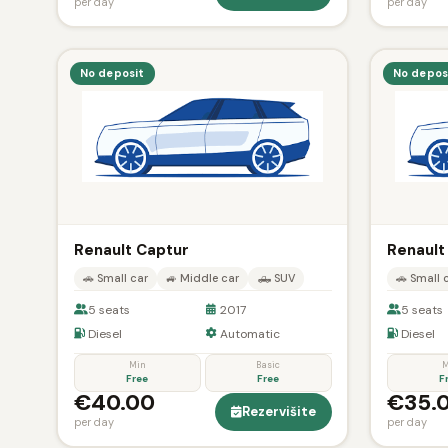
per day
per day
No deposit
No depos
Renault Captur
Renault
🚗 Small car
🚙 Middle car
🛻 SUV
🚗 Small 
5 seats
2017
5 seats
Diesel
Automatic
Diesel
Min
Basic
M
Free
Free
F
€40.00
€35.
Rezervišite
per day
per day