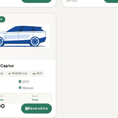
per day
it
 Captur
car
🚙 Middle car
🛻 SUV
2017
Manual
in
Basic
ree
Free
00
Rezervišite