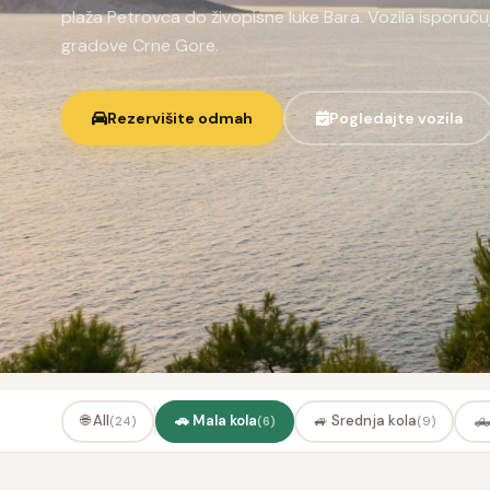
plaža Petrovca do živopisne luke Bara. Vozila isporuč
gradove Crne Gore.
Rezervišite odmah
Pogledajte vozila
🌐 All
🚗 Mala kola
🚙 Srednja kola
🛻
(24)
(6)
(9)