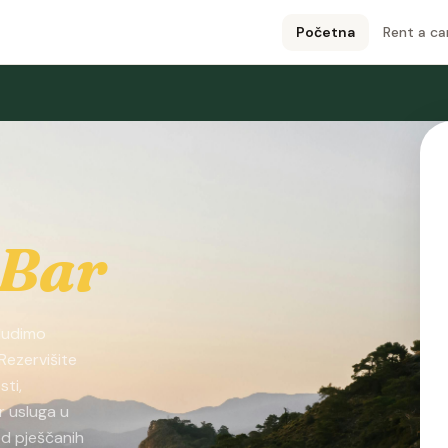
Početna
Rent a ca
 Bar
 Nudimo
Rezervišite
sti,
r usluga u
od pješčanih