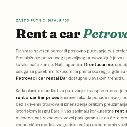
ZAŠTO PUTNICI BIRAJU F5?
Rent a car
Petrova
Planirate savršen odmor ili poslovno putovanje duž prel
Pronalaženje pouzdanog i povoljnog prevoza ključ je za sl
kutaka naše zemlje. Naša agencija,
f1rentacar.me
, speci
usluga sa posebnim fokusom na primorsku regiju, gde su 
Petrovac
i
car rental Bar
dostupne u svakom trenutku, di
Kada planirate budžet za putovanje, transparentnost je 
rent a car Bar prices
kreirane tako da ponude najbolji odn
bez skrivenih troškova ili iznenađenja prilikom preuzimanja
istorijskom jezgru Bara ili vas zanimaju konkurentne
rent 
mjesece, naš raznovrsni vozni park garantuje da ćete pr
ekonomičnih modela za gradsku vožnju do komfornih vozil