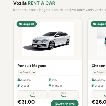
Vozila
RENT A CAR
Izaberite iz naše bogate ponude pažljivo održavanih vozila
No deposit
No depos
Renault Megane
Citroen
🚗 Small car
🚗 Small 
5 seats
2021
5 seats
Diesel
Manual
Diesel
Min
Basic
M
Free
Free
F
€31.00
€26.
Rezervišite