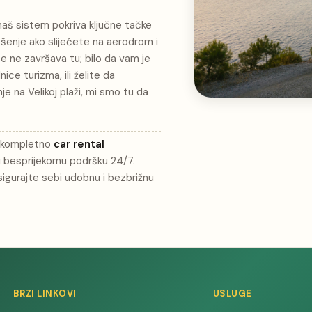
 naš sistem pokriva ključne tačke
ešenje ako slijećete na aerodrom i
 ne završava tu; bilo da vam je
nice turizma, ili želite da
je na Velikoj plaži, mi smo tu da
o kompletno
car rental
 i besprijekornu podršku 24/7.
sigurajte sebi udobnu i bezbrižnu
BRZI LINKOVI
USLUGE