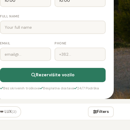
FULL NAME
EMAIL
PHONE
Rezervišite vozilo
Bez skrivenih troškova
Besplatna dostava
24/7 Podrška
👑 LUX
Filters
(2)