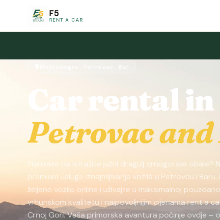
F5
RENT A CAR
Montenegro · Petrovac · Bar
Car rental in
Petrovac and
Planirate da istražite južni dragulj crnogorske obale?
premium usluge iznajmljivanja vozila u Petrovcu i Baru. 
željeno vozilo online i uživajte u maksimalnoj pouzdano
vrhunskom kvalitetu i najpovoljnijim cijenama rent a ca
Crnoj Gori. Vaša primorska avantura počinje ovdje – 