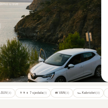
ujemo u sve
 SUV
👨‍👩‍👧 7 sjedala
🚐 VAN
🏎️ Kabriolet
(3)
(1)
(3)
(0)