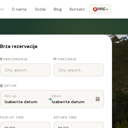
r
O nama
Vozila
Blog
Kontakt
MNE
Brza rezervacija
PREUZIMANJA
VRAĆANJA
DATUM
Pick-up
Return
Izaberite datum
Izaberite datum
PICK-UP TIME
RETURN TIME