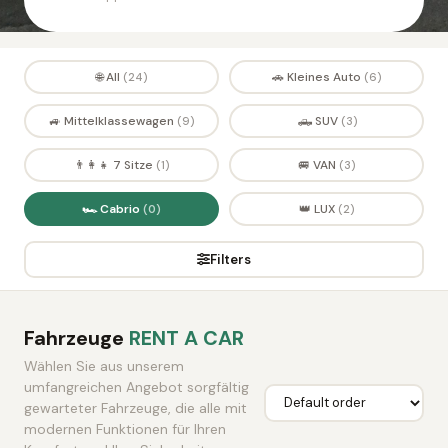
🌐 All
🚗 Kleines Auto
(24)
(6)
🚙 Mittelklassewagen
🛻 SUV
(9)
(3)
👨‍👩‍👧 7 Sitze
🚐 VAN
(1)
(3)
🏎️ Cabrio
👑 LUX
(0)
(2)
Filters
Fahrzeuge
RENT A CAR
Wählen Sie aus unserem
umfangreichen Angebot sorgfältig
gewarteter Fahrzeuge, die alle mit
modernen Funktionen für Ihren