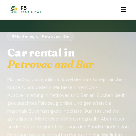
F5
RENT A CAR
Montenegro · Petrovac · Bar
Car rental in
Petrovac and Bar
Planen Sie, das südliche Juwel der montenegrinischen
Küste zu erkunden? Wir bieten Premium-
Autovermietung in Petrovac und Bar an. Buchen Sie Ihr
gewünschtes Fahrzeug online und genießen Sie
maximale Zuverlässigkeit, höchste Qualität und die
günstigsten Mietpreise in Montenegro. Ihr Abenteuer
an der Küste beginnt hier – von den Sandstränden von
Petrovac bis zum lebhaften Hafen von Bar. Wir liefern